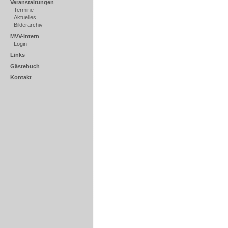
Veranstaltungen
Termine
Aktuelles
Bilderarchiv
MVV-Intern
Login
Links
Gästebuch
Kontakt