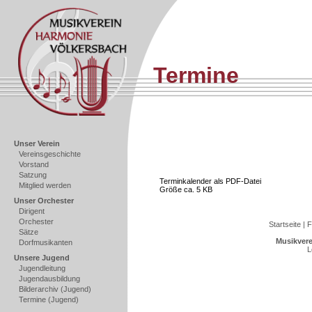
Termine
Unser Verein
Vereinsgeschichte
Vorstand
Satzung
Terminkalender als PDF-Datei
Mitglied werden
Größe ca. 5 KB
Unser Orchester
Dirigent
Orchester
Startseite
|
F
Sätze
Musikvere
Dorfmusikanten
L
Unsere Jugend
Jugendleitung
Jugendausbildung
Bilderarchiv (Jugend)
Termine (Jugend)